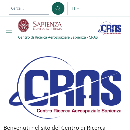
Salta al contenuto principale
Skip to footer content
IT
SELETTORE LINGUA: CURREN
Centro di Ricerca Aerospaziale Sapienza - CRAS
Centro di Ricerca Aeros
Benvenuti nel sito del Cent
Benvenuti nel sito del Centro di Ricerca