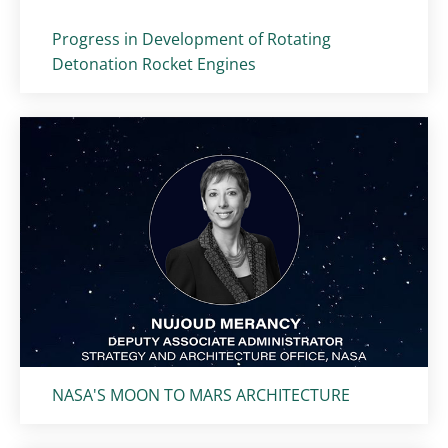
Titolo card
:
Progress in Development of Rotating
Detonation Rocket Engines
Titolo card
:
NASA'S MOON TO MARS ARCHITECTURE