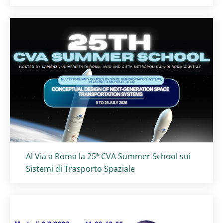
Titolo card
:
Al Via a Roma la 25ª CVA Summer School sui
Sistemi di Trasporto Spaziale