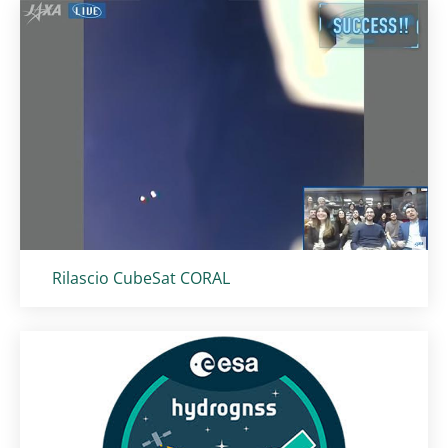
Titolo card
:
Rilascio CubeSat CORAL