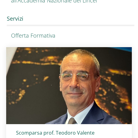
all'Accademia Nazionale dei Lincei
Servizi
Offerta Formativa
Titolo card
:
Scomparsa prof. Teodoro Valente