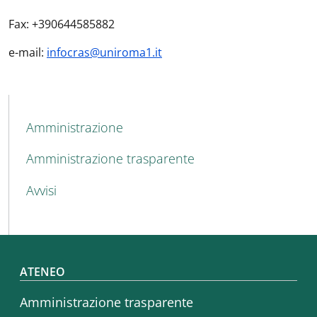
Fax: +390644585882
e-mail:
infocras@uniroma1.it
MAIN NAVIGATION
Amministrazione
Amministrazione trasparente
Avvisi
Footer menu
ATENEO
Amministrazione trasparente