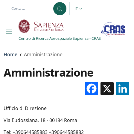
Salta al contenuto principale
Skip to footer content
IT
SELETTORE LINGUA: CURREN
Centro di Ricerca Aerospaziale Sapienza - CRAS
Briciole di pane
Home
/
Amministrazione
Amministrazione
Facebo
X
Ufficio di Direzione
Via Eudossiana, 18 - 00184 Roma
Tel: +390644585883 +390644585882