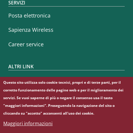
SERVIZI
Posta elettronica
Sapienza Wireless
Career service
ALTRI LINK
CIAO
Questo sito utilizza solo cookie tecnici, propri e di terze parti, per il
corretto funzionamento delle pagine web e per il miglioramento dei
Sapienza Store
servizi. Se vuoi saperne di più o negare il consenso usa il tasto
"maggiori informazioni". Proseguendo la navigazione del sito o
cliccando su "accetto" acconsenti all'uso dei cookie.
Maggiori informazioni
© Sapienza Università di Roma - Piazzale Aldo Moro 5,
00185 Roma - (+39) 06 49911 - C.F.: 80209930587 - P. Iva: