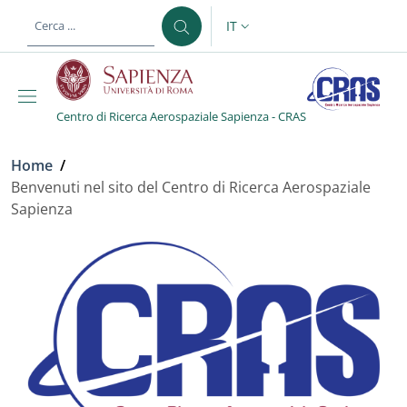
Salta al contenuto principale
Skip to footer content
IT
SELETTORE LINGUA: CURREN
Centro di Ricerca Aerospaziale Sapienza - CRAS
Briciole di pane
Home
/
Benvenuti nel sito del Centro di Ricerca Aerospaziale
Sapienza
Benvenuti nel sito del Ce