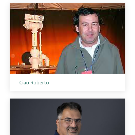
Titolo card
:
Ciao Roberto