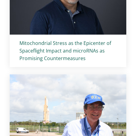
Titolo card
:
Mitochondrial Stress as the Epicenter of
Spaceflight Impact and microRNAs as
Promising Countermeasures