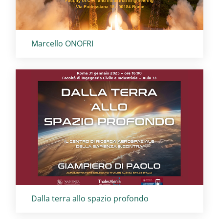
Titolo card
:
Marcello ONOFRI
Titolo card
:
Dalla terra allo spazio profondo