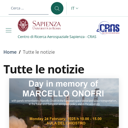
Salta al contenuto principale
Skip to footer content
IT
SELETTORE LINGUA: CURREN
Centro di Ricerca Aerospaziale Sapienza - CRAS
Briciole di pane
Home
/
Tutte le notizie
Tutte le notizie