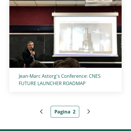
Titolo card
:
Jean-Marc Astorg's Conference: CNES
FUTURE LAUNCHER ROADMAP
Paginazione
Pagina
2
Pagina precedente
Pagina attuale
Pagina successiva