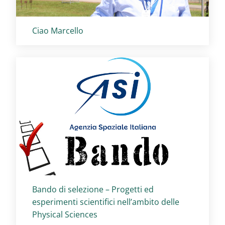
Titolo card
:
Ciao Marcello
Titolo card
:
Bando di selezione – Progetti ed
esperimenti scientifici nell’ambito delle
Physical Sciences